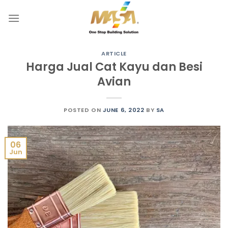
Skip
to
content
ARTICLE
Harga Jual Cat Kayu dan Besi
Avian
POSTED ON
JUNE 6, 2022
BY
SA
06
Jun