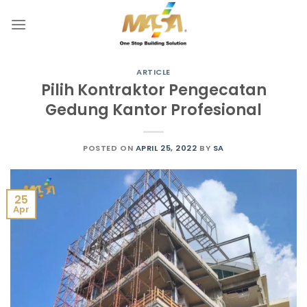
Skip
to
content
ARTICLE
Pilih Kontraktor Pengecatan
Gedung Kantor Profesional
POSTED ON
APRIL 25, 2022
BY
SA
25
Apr