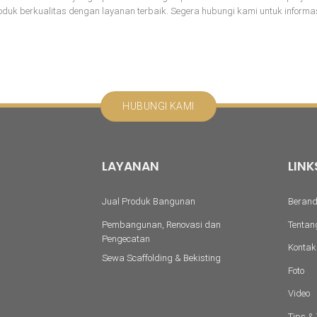
 berkualitas dengan layanan terbaik. Segera hubungi kami untuk informasi 
HUBUNGI KAMI
LAYANAN
LINK
Jual Produk Bangunan
Beran
Pembangunan, Renovasi dan
Tentan
Pengecatan
Kontak
Sewa Scaffolding & Bekisting
Foto
Video
Tips & 