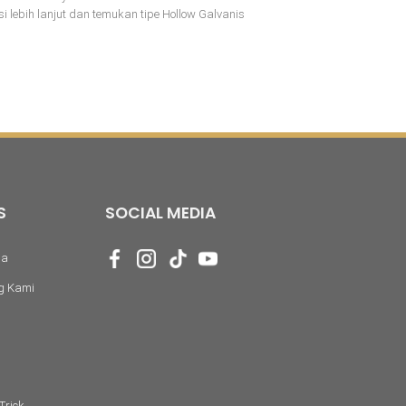
lebih lanjut dan temukan tipe Hollow Galvanis
S
SOCIAL MEDIA
da
g Kami
Trick