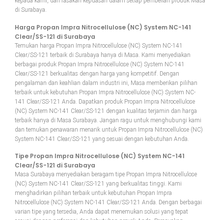
kepada kami, dan rasakan kepuasan dalam setiap pembelian produk Masa
di Surabaya.
Harga Propan Impra Nitrocellulose (NC) System NC-141
Clear/SS-121 di Surabaya
Temukan harga Propan Impra Nitrocellulose (NC) System NC-141
Clear/SS-121 terbaik di Surabaya hanya di Masa. Kami menyediakan
berbagai produk Propan Impra Nitrocellulose (NC) System NC-141
Clear/SS-121 berkualitas dengan harga yang kompetitif. Dengan
pengalaman dan keahlian dalam industri ini, Masa memberikan pilihan
terbaik untuk kebutuhan Propan Impra Nitrocellulose (NC) System NC-
141 Clear/SS-121 Anda. Dapatkan produk Propan Impra Nitrocellulose
(NC) System NC-141 Clear/SS-121 dengan kualitas terjamin dan harga
terbaik hanya di Masa Surabaya. Jangan ragu untuk menghubungi kami
dan temukan penawaran menarik untuk Propan Impra Nitrocellulose (NC)
System NC-141 Clear/SS-121 yang sesuai dengan kebutuhan Anda.
Tipe Propan Impra Nitrocellulose (NC) System NC-141
Clear/SS-121 di Surabaya
Masa Surabaya menyediakan beragam tipe Propan Impra Nitrocellulose
(NC) System NC-141 Clear/SS-121 yang berkualitas tinggi. Kami
menghadirkan pilihan terbaik untuk kebutuhan Propan Impra
Nitrocellulose (NC) System NC-141 Clear/SS-121 Anda. Dengan berbagai
varian tipe yang tersedia, Anda dapat menemukan solusi yang tepat