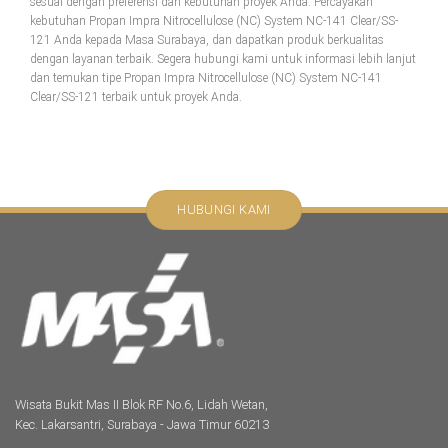
sesuai dengan preferensi dan kebutuhan proyek Anda. Percayakan
kebutuhan Propan Impra Nitrocellulose (NC) System NC-141 Clear/SS-
121 Anda kepada Masa Surabaya, dan dapatkan produk berkualitas
dengan layanan terbaik. Segera hubungi kami untuk informasi lebih lanjut
dan temukan tipe Propan Impra Nitrocellulose (NC) System NC-141
Clear/SS-121 terbaik untuk proyek Anda.
HUBUNGI KAMI
Wisata Bukit Mas II Blok RF No.6, Lidah Wetan,
Kec. Lakarsantri, Surabaya - Jawa Timur 60213