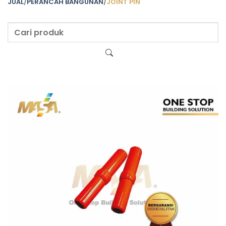
JUAL
/
PERANCAH BANGUNAN
/
JOINT PIN