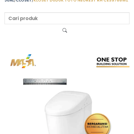
JUAL
/
CLOSET
/
KLOSET DUDUK TOTO NEOREST RH CES9768WZ