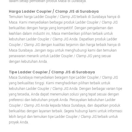
dalam setiap pembelian produk Masa di Surabaya.
Harga Ladder Coupler / Clamp JIS di Surabaya
Temukan harga Ladder Coupler / Clamp JIS terbaik di Surabaya hanya di
Masa. Kami menyediakan berbagai produk Ladder Coupler / Clamp JIS
berkualitas dengan harga yang kompetitif. Dengan pengalaman dan
keahlian dalam industri ini, Masa memberikan pilihan terbaik untuk
kebutuhan Ladder Coupler / Clamp JIS Anda. Dapatkan produk Ladder
Coupler / Clamp JIS dengan kualitas terjamin dan harga terbaik hanya di
Masa Surabaya. Jangan ragu untuk menghubungi kami dan temukan
penawaran menarik untuk Ladder Coupler / Clamp JIS yang sesuai
dengan kebutuhan Anda.
Tipe Ladder Coupler / Clamp JIS di Surabaya
Masa Surabaya menyediakan beragam tipe Ladder Coupler / Clamp JIS
yang berkualitas tinggi. Kami menghadirkan pilihan terbaik untuk
kebutuhan Ladder Coupler / Clamp JIS Anda. Dengan berbagai varian tipe
yang tersedia, Anda dapat menemukan solusi yang tepat sesuai dengan
preferensi dan kebutuhan proyek Anda. Percayakan kebutuhan Ladder
Coupler / Clamp JIS Anda kepada Masa Surabaya, dan dapatkan produk
berkualitas dengan layanan terbaik. Segera hubungi kami untuk informasi
lebih lanjut dan temukan tipe Ladder Coupler / Clamp JIS terbaik untuk
proyek Anda.