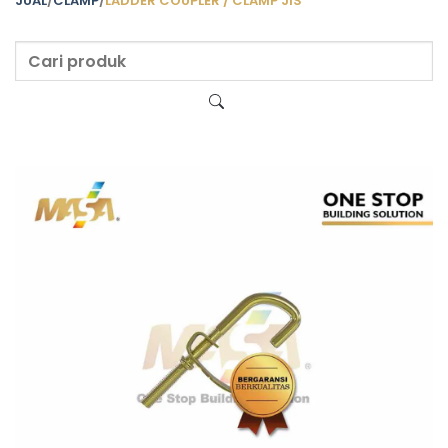
JUAL
/
CLAMP
/
LADDER COUPLER / CLAMP JIS