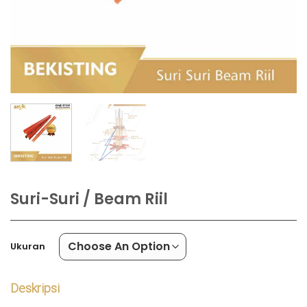
Suri-Suri / Beam Riil
Ukuran
Deskripsi