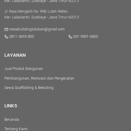
Kec. Lakarsantri, Surabaya - Jawa Timur 60213
Jl. Raya Menganti No. 998, Lidah Wetan,
Kec. Lakarsantri, Surabaya - Jawa Timur 60213
masabuildingsolution@gmail.com
0811-3655-800
031-9901-6800
LAYANAN
Jual Produk Bangunan
Pembangunan, Renovasi dan Pengecatan
Sewa Scaffolding & Bekisting
LINKS
Beranda
Tentang Kami