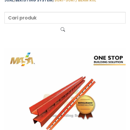
JUAL
/
BEKISTING SYSTEM
/
SURI-SURI / BEAM RIIL