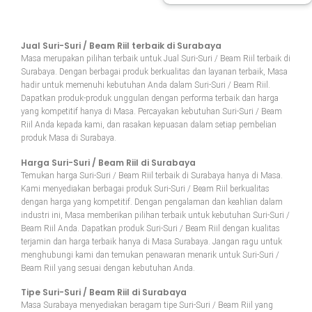
Jual Suri-Suri / Beam Riil terbaik di Surabaya
Masa merupakan pilihan terbaik untuk Jual Suri-Suri / Beam Riil terbaik di
Surabaya. Dengan berbagai produk berkualitas dan layanan terbaik, Masa
hadir untuk memenuhi kebutuhan Anda dalam Suri-Suri / Beam Riil.
Dapatkan produk-produk unggulan dengan performa terbaik dan harga
yang kompetitif hanya di Masa. Percayakan kebutuhan Suri-Suri / Beam
Riil Anda kepada kami, dan rasakan kepuasan dalam setiap pembelian
produk Masa di Surabaya.
Harga Suri-Suri / Beam Riil di Surabaya
Temukan harga Suri-Suri / Beam Riil terbaik di Surabaya hanya di Masa.
Kami menyediakan berbagai produk Suri-Suri / Beam Riil berkualitas
dengan harga yang kompetitif. Dengan pengalaman dan keahlian dalam
industri ini, Masa memberikan pilihan terbaik untuk kebutuhan Suri-Suri /
Beam Riil Anda. Dapatkan produk Suri-Suri / Beam Riil dengan kualitas
terjamin dan harga terbaik hanya di Masa Surabaya. Jangan ragu untuk
menghubungi kami dan temukan penawaran menarik untuk Suri-Suri /
Beam Riil yang sesuai dengan kebutuhan Anda.
Tipe Suri-Suri / Beam Riil di Surabaya
Masa Surabaya menyediakan beragam tipe Suri-Suri / Beam Riil yang