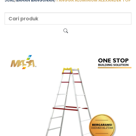
JUAL
/
BAHAN BANGUNAN
/
TANGGA ALUMINIUM ALEXANDER TOP