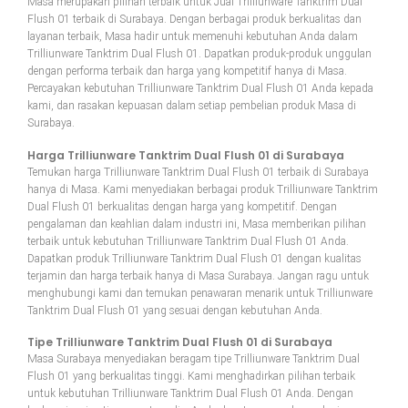
Masa merupakan pilihan terbaik untuk Jual Trilliunware Tanktrim Dual
Flush 01 terbaik di Surabaya. Dengan berbagai produk berkualitas dan
layanan terbaik, Masa hadir untuk memenuhi kebutuhan Anda dalam
Trilliunware Tanktrim Dual Flush 01. Dapatkan produk-produk unggulan
dengan performa terbaik dan harga yang kompetitif hanya di Masa.
Percayakan kebutuhan Trilliunware Tanktrim Dual Flush 01 Anda kepada
kami, dan rasakan kepuasan dalam setiap pembelian produk Masa di
Surabaya.
Harga Trilliunware Tanktrim Dual Flush 01 di Surabaya
Temukan harga Trilliunware Tanktrim Dual Flush 01 terbaik di Surabaya
hanya di Masa. Kami menyediakan berbagai produk Trilliunware Tanktrim
Dual Flush 01 berkualitas dengan harga yang kompetitif. Dengan
pengalaman dan keahlian dalam industri ini, Masa memberikan pilihan
terbaik untuk kebutuhan Trilliunware Tanktrim Dual Flush 01 Anda.
Dapatkan produk Trilliunware Tanktrim Dual Flush 01 dengan kualitas
terjamin dan harga terbaik hanya di Masa Surabaya. Jangan ragu untuk
menghubungi kami dan temukan penawaran menarik untuk Trilliunware
Tanktrim Dual Flush 01 yang sesuai dengan kebutuhan Anda.
Tipe Trilliunware Tanktrim Dual Flush 01 di Surabaya
Masa Surabaya menyediakan beragam tipe Trilliunware Tanktrim Dual
Flush 01 yang berkualitas tinggi. Kami menghadirkan pilihan terbaik
untuk kebutuhan Trilliunware Tanktrim Dual Flush 01 Anda. Dengan