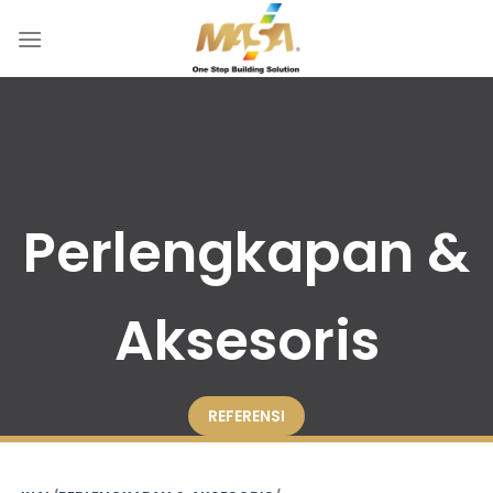
Skip
to
content
Perlengkapan &
Aksesoris
REFERENSI