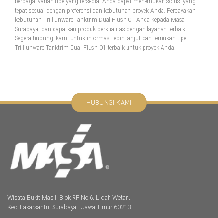
berbagai varian tipe yang tersedia, Anda dapat menemukan solusi yang
tepat sesuai dengan preferensi dan kebutuhan proyek Anda. Percayakan
kebutuhan Trilliunware Tanktrim Dual Flush 01 Anda kepada Masa
Surabaya, dan dapatkan produk berkualitas dengan layanan terbaik.
Segera hubungi kami untuk informasi lebih lanjut dan temukan tipe
Trilliunware Tanktrim Dual Flush 01 terbaik untuk proyek Anda.
HUBUNGI KAMI
Wisata Bukit Mas II Blok RF No.6, Lidah Wetan,
Kec. Lakarsantri, Surabaya - Jawa Timur 60213