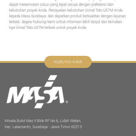
dapat menemukan solusi yang tepat sesuai dengan preferensi dan
kebutuhan proyek Anda. Percayakan kebutuhan Urinal Toto U57M Anda
kepada Masa Surabaya, dan dapatkan produk berkualitas dengan layanan
terbaik. Segera hubungi kami untuk informasi lebih lanjut dan temukan
tipe Urinal Toto U57M terbaik untuk proyek Anda.
HUBUNGI KAMI
Wisata Bukit Mas II Blok RF No.6, Lidah Wetan,
Kec. Lakarsantri, Surabaya - Jawa Timur 60213