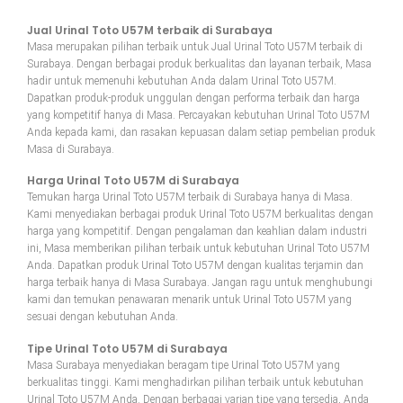
Jual Urinal Toto U57M terbaik di Surabaya
Masa merupakan pilihan terbaik untuk Jual Urinal Toto U57M terbaik di
Surabaya. Dengan berbagai produk berkualitas dan layanan terbaik, Masa
hadir untuk memenuhi kebutuhan Anda dalam Urinal Toto U57M.
Dapatkan produk-produk unggulan dengan performa terbaik dan harga
yang kompetitif hanya di Masa. Percayakan kebutuhan Urinal Toto U57M
Anda kepada kami, dan rasakan kepuasan dalam setiap pembelian produk
Masa di Surabaya.
Harga Urinal Toto U57M di Surabaya
Temukan harga Urinal Toto U57M terbaik di Surabaya hanya di Masa.
Kami menyediakan berbagai produk Urinal Toto U57M berkualitas dengan
harga yang kompetitif. Dengan pengalaman dan keahlian dalam industri
ini, Masa memberikan pilihan terbaik untuk kebutuhan Urinal Toto U57M
Anda. Dapatkan produk Urinal Toto U57M dengan kualitas terjamin dan
harga terbaik hanya di Masa Surabaya. Jangan ragu untuk menghubungi
kami dan temukan penawaran menarik untuk Urinal Toto U57M yang
sesuai dengan kebutuhan Anda.
Tipe Urinal Toto U57M di Surabaya
Masa Surabaya menyediakan beragam tipe Urinal Toto U57M yang
berkualitas tinggi. Kami menghadirkan pilihan terbaik untuk kebutuhan
Urinal Toto U57M Anda. Dengan berbagai varian tipe yang tersedia, Anda