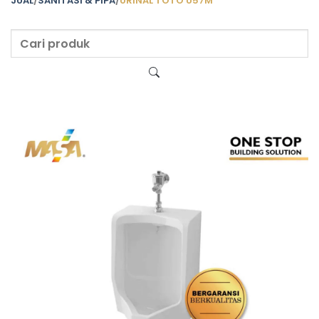
JUAL
/
SANITASI & PIPA
/
URINAL TOTO U57M