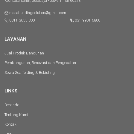
Kec. Lakarsantri, Surabaya - Jawa Timur 60213
masabuildingsolution@gmail.com
0811-3655-800
031-9901-6800
LAYANAN
Jual Produk Bangunan
Pembangunan, Renovasi dan Pengecatan
Sewa Scaffolding & Bekisting
LINKS
Beranda
Tentang Kami
Kontak