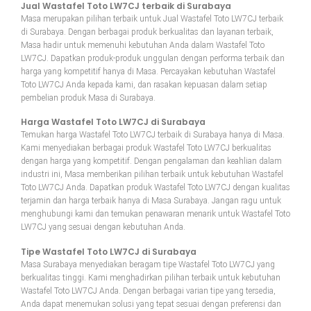
Jual Wastafel Toto LW7CJ terbaik di Surabaya
Masa merupakan pilihan terbaik untuk Jual Wastafel Toto LW7CJ terbaik
di Surabaya. Dengan berbagai produk berkualitas dan layanan terbaik,
Masa hadir untuk memenuhi kebutuhan Anda dalam Wastafel Toto
LW7CJ. Dapatkan produk-produk unggulan dengan performa terbaik dan
harga yang kompetitif hanya di Masa. Percayakan kebutuhan Wastafel
Toto LW7CJ Anda kepada kami, dan rasakan kepuasan dalam setiap
pembelian produk Masa di Surabaya.
Harga Wastafel Toto LW7CJ di Surabaya
Temukan harga Wastafel Toto LW7CJ terbaik di Surabaya hanya di Masa.
Kami menyediakan berbagai produk Wastafel Toto LW7CJ berkualitas
dengan harga yang kompetitif. Dengan pengalaman dan keahlian dalam
industri ini, Masa memberikan pilihan terbaik untuk kebutuhan Wastafel
Toto LW7CJ Anda. Dapatkan produk Wastafel Toto LW7CJ dengan kualitas
terjamin dan harga terbaik hanya di Masa Surabaya. Jangan ragu untuk
menghubungi kami dan temukan penawaran menarik untuk Wastafel Toto
LW7CJ yang sesuai dengan kebutuhan Anda.
Tipe Wastafel Toto LW7CJ di Surabaya
Masa Surabaya menyediakan beragam tipe Wastafel Toto LW7CJ yang
berkualitas tinggi. Kami menghadirkan pilihan terbaik untuk kebutuhan
Wastafel Toto LW7CJ Anda. Dengan berbagai varian tipe yang tersedia,
Anda dapat menemukan solusi yang tepat sesuai dengan preferensi dan