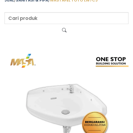
JUAL
/
SANITASI & PIPA
/
WASTAFEL TOTO LW7CJ