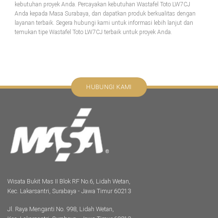
kebutuhan proyek Anda. Percayakan kebutuhan Wastafel Toto LW7CJ
Anda kepada Masa Surabaya, dan dapatkan produk berkualitas dengan
layanan terbaik. Segera hubungi kami untuk informasi lebih lanjut dan
temukan tipe Wastafel Toto LW7CJ terbaik untuk proyek Anda.
HUBUNGI KAMI
Wisata Bukit Mas II Blok RF No.6, Lidah Wetan,
Kec. Lakarsantri, Surabaya - Jawa Timur 60213
Jl. Raya Menganti No. 998, Lidah Wetan,