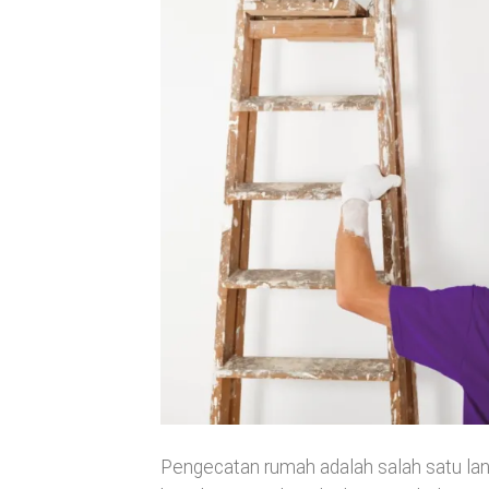
Pengecatan rumah adalah salah satu la