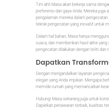
Tim ahli Masa akan bekerja sama denga
preferensi dan gaya Anda. Mereka juga
pengalaman mereka dalam pengecatan ru
teknik pengecatan yang inovatif untuk m
Dalam hal bahan, Masa hanya menggunaka
cuaca, dan memberikan hasil akhir yan
pengecatan dilakukan dengan teliti dan r
Dapatkan Transform
Dengan mengandalkan layanan pengeca
elegan yang Anda impikan. Mengapa berh
memiliki rumah yang memancarkan kea
Hubungi Masa sekarang juga untuk kons
Dapatkan penawaran terbaik, kualitas t