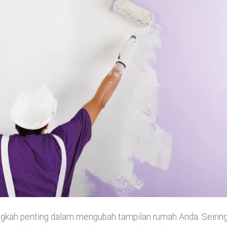
ngkah penting dalam mengubah tampilan rumah Anda. Seirin