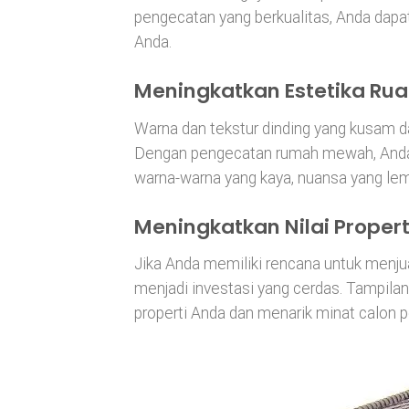
pengecatan yang berkualitas, Anda dap
Anda.
Meningkatkan Estetika Ru
Warna dan tekstur dinding yang kusam d
Dengan pengecatan rumah mewah, Anda 
warna-warna yang kaya, nuansa yang lem
Meningkatkan Nilai Propert
Jika Anda memiliki rencana untuk menj
menjadi investasi yang cerdas. Tampila
properti Anda dan menarik minat calon p