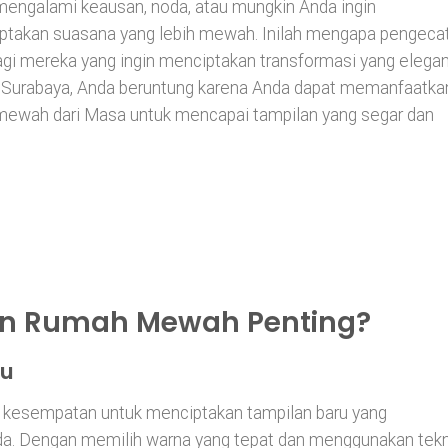
 mengalami keausan, noda, atau mungkin Anda ingin
ptakan suasana yang lebih mewah. Inilah mengapa pengeca
gi mereka yang ingin menciptakan transformasi yang elega
di Surabaya, Anda beruntung karena Anda dapat memanfaatka
mewah dari Masa untuk mencapai tampilan yang segar dan
n Rumah Mewah Penting?
ru
esempatan untuk menciptakan tampilan baru yang
a. Dengan memilih warna yang tepat dan menggunakan tekn