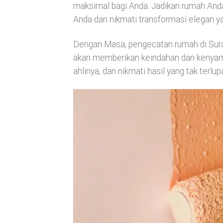
maksimal bagi Anda. Jadikan rumah And
Anda dan nikmati transformasi elegan 
Dengan Masa, pengecatan rumah di Surab
akan memberikan keindahan dan kenyam
ahlinya, dan nikmati hasil yang tak terlup