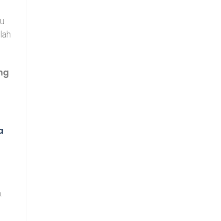
tu
lah
ng
a
.