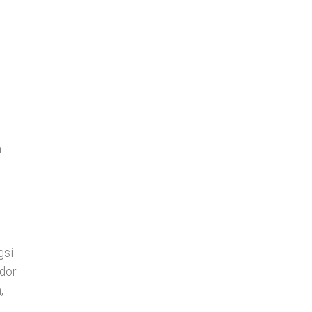
n
gsi
dor
,