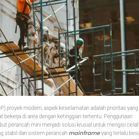
P) proyek modern, aspek keselamatan adalah prioritas yang
at bekerja di area dengan ketinggian tertentu. Penggunaan
but perancah mini menjadi solusi krusial untuk mengisi cela
mainframe
ng stabil dan sistem perancah
yang terlalu besa