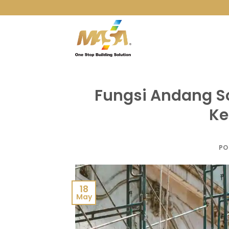
Skip
to
content
Fungsi Andang S
Ke
PO
18
May