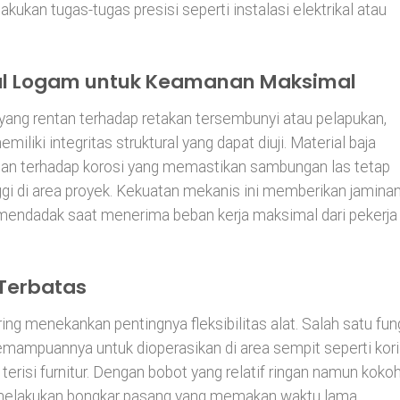
kan tugas-tugas presisi seperti instalasi elektrikal atau
al Logam untuk Keamanan Maksimal
 yang rentan terhadap retakan tersembunyi atau pelapukan,
iliki integritas struktural yang dapat diuji. Material baja
nan terhadap korosi yang memastikan sambungan las tetap
gi di area proyek. Kekuatan mekanis ini memberikan jamina
 mendadak saat menerima beban kerja maksimal dari pekerja
a Terbatas
g menekankan pentingnya fleksibilitas alat. Salah satu fun
mampuannya untuk dioperasikan di area sempit seperti kori
terisi furnitur. Dengan bobot yang relatif ringan namun kokoh
s melakukan bongkar pasang yang memakan waktu lama,