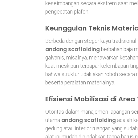
keseimbangan secara ekstrem saat melaku
pengecatan plafon.
Keunggulan Teknis Materi
Berbeda dengan steger kayu tradisional
andang scaffolding
berbahan baja mem
galvanis, misalnya, menawarkan ketaha
kuat meskipun terpapar kelembapan ting
bahwa struktur tidak akan roboh secara
beserta peralatan materialnya.
Efisiensi Mobilisasi di Are
Otoritas dalam manajemen lapangan serin
andang scaffolding
utama
adalah ke
gedung atau interior ruangan yang sudah 
alat ini mudah dipindahkan tanpa haru