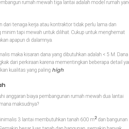
mbangun rumah mewah tiga lantai adalah model rumah yan
dari tenaga kerja atau kontraktor tidak perlu lama dan
 minim tapi mewah untuk dilihat. Cukup untuk menghemat
hkan apapun di dalamnya.
lis maka kisaran dana yang dibutuhkan adalah < 5 M. Dana
kak dari perkiraan karena mementingkan beberapa detail y
high
an kualitas yang paling
.
ah
uhi anggaran biaya pembangunan rumah mewah dua lantai
aimana maksudnya?
2
minimalis 3 lantai membutuhkan tanah 600 m
dan bangunan
 Semakin besar luas tanah dan bangunan, semakin banyak