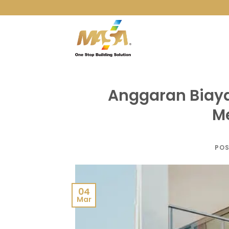
Skip
to
content
Anggaran Biay
M
POS
04
Mar