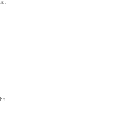
aat
hal