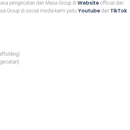
Website
jasa pengecatan dari Masa Group di
official dari
Youtube
TikTok
a Group di social media kami yaitu
dan
ffolding)
ngecatan)