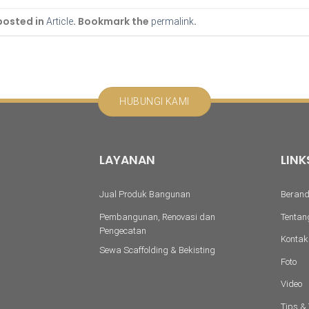
posted in
. Bookmark the
.
Article
permalink
HUBUNGI KAMI
LAYANAN
LINK
Jual Produk Bangunan
Beran
Pembangunan, Renovasi dan
Tentan
Pengecatan
Kontak
Sewa Scaffolding & Bekisting
Foto
Video
Tips & 