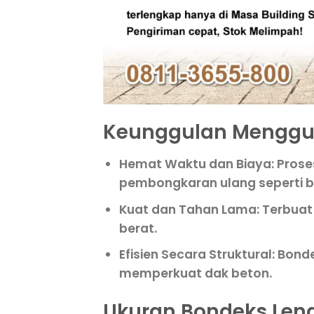
Keunggulan Menggu
Hemat Waktu dan Biaya
: Pros
pembongkaran ulang seperti be
Kuat dan Tahan Lama
: Terbua
berat.
Efisien Secara Struktural
: Bond
memperkuat dak beton.
Ukuran Bondeks Len