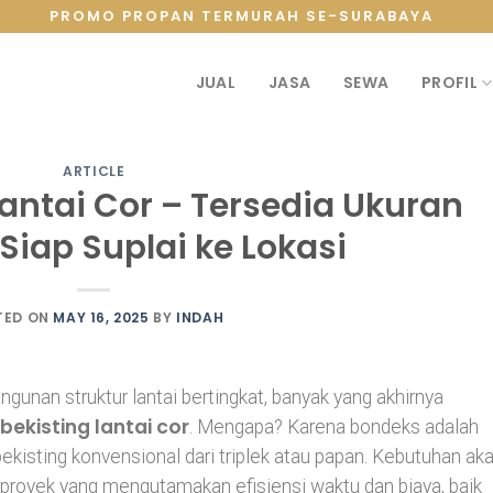
PROMO PROPAN TERMURAH SE-SURABAYA
JUAL
JASA
SEWA
PROFIL
ARTICLE
antai Cor – Tersedia Ukuran
Siap Suplai ke Lokasi
TED ON
MAY 16, 2025
BY
INDAH
unan struktur lantai bertingkat, banyak yang akhirnya
ekisting lantai cor
. Mengapa? Karena bondeks adalah
 bekisting konvensional dari triplek atau papan. Kebutuhan ak
-proyek yang mengutamakan efisiensi waktu dan biaya, baik