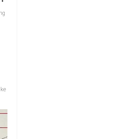
ng
 ke