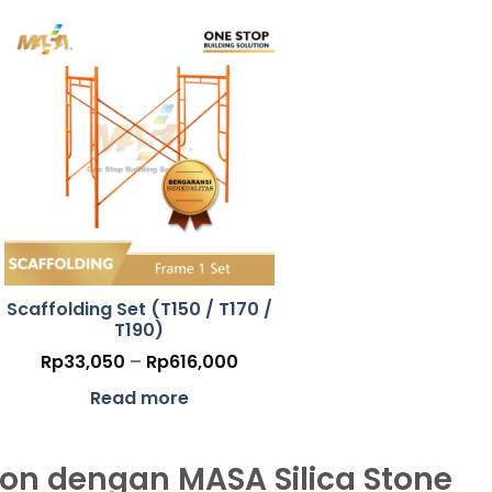
Scaffolding Set (T150 / T170 /
T190)
Price
Rp
33,050
–
Rp
616,000
range:
000
Rp33,050
Read more
h
through
000
Rp616,000
ton dengan MASA Silica Stone