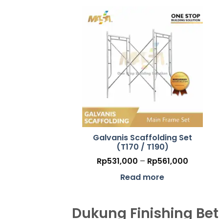
Galvanis Scaffolding Set
(T170 / T190)
Price
Rp
531,000
–
Rp
561,000
range:
Rp531,
Read more
throug
Rp561,
Dukung Finishing Be