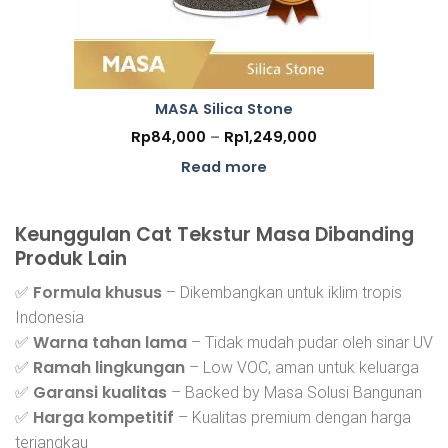
MASA Silica Stone
Price
Rp
84,000
–
Rp
1,249,000
range:
Rp84,000
Read more
through
Rp1,249,000
Keunggulan Cat Tekstur Masa Dibanding
Produk Lain
Formula khusus
✅
– Dikembangkan untuk iklim tropis
Indonesia
Warna tahan lama
✅
– Tidak mudah pudar oleh sinar UV
Ramah lingkungan
✅
– Low VOC, aman untuk keluarga
Garansi kualitas
✅
– Backed by Masa Solusi Bangunan
Harga kompetitif
✅
– Kualitas premium dengan harga
terjangkau