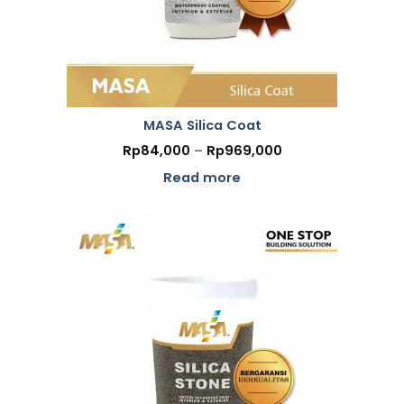
MASA Silica Coat
Price
Rp
84,000
–
Rp
969,000
range:
Rp84,000
Read more
through
Rp969,000