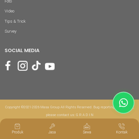
Foto
Video
Tips & Trick
Survey
SOCIAL MEDIA
Copyright ©2021-2026 Masa Group All Rights Reserved. Bug reporting & feedback,
please contact us:
G R A D I N
Produk
Jasa
Sewa
Kontak