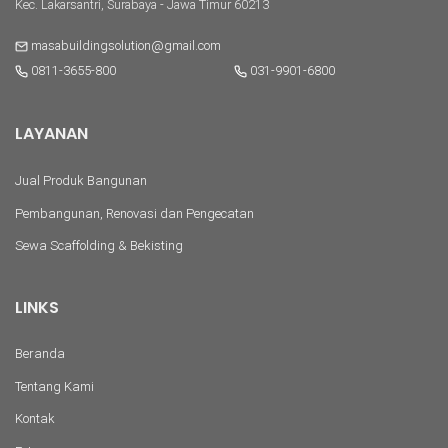
Kec. Lakarsantri, Surabaya - Jawa Timur 60213
masabuildingsolution@gmail.com
0811-3655-800
031-9901-6800
LAYANAN
Jual Produk Bangunan
Pembangunan, Renovasi dan Pengecatan
Sewa Scaffolding & Bekisting
LINKS
Beranda
Tentang Kami
Kontak