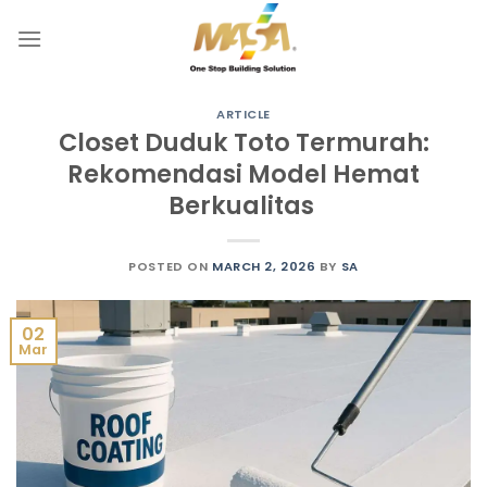
Skip
to
content
ARTICLE
Closet Duduk Toto Termurah:
Rekomendasi Model Hemat
Berkualitas
POSTED ON
MARCH 2, 2026
BY
SA
02
Mar