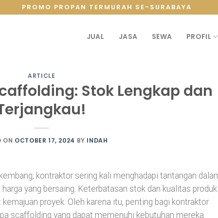
PROMO PROPAN TERMURAH SE-SURABAYA
JUAL
JASA
SEWA
PROFIL
ARTICLE
Scaffolding: Stok Lengkap dan
Terjangkau!
D ON
OCTOBER 17, 2024
BY
INDAH
rkembang, kontraktor sering kali menghadapi tantangan dala
arga yang bersaing. Keterbatasan stok dan kualitas produk
emajuan proyek. Oleh karena itu, penting bagi kontraktor
pipa scaffolding yang dapat memenuhi kebutuhan mereka