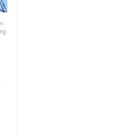
an
ng.
.