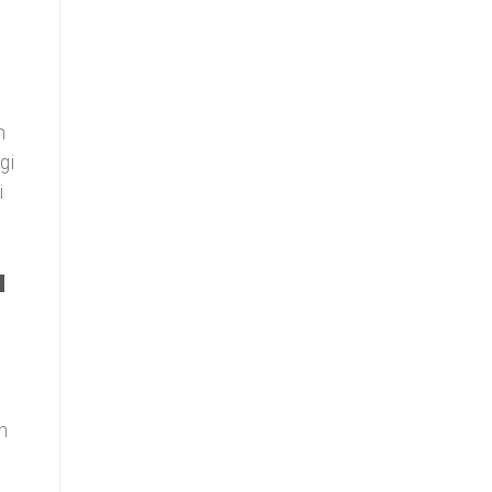
n
gi
i
a
n