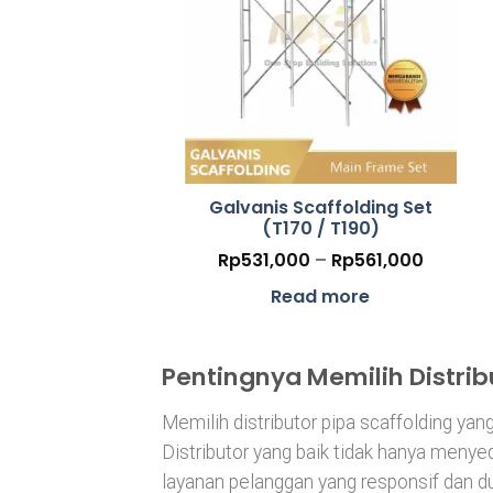
Galvanis Scaffolding Set
(T170 / T190)
Price
Rp
531,000
–
Rp
561,000
range:
Rp531,
Read more
throug
Rp561,
Pentingnya Memilih Distrib
Memilih distributor pipa scaffolding ya
Distributor yang baik tidak hanya menyed
layanan pelanggan yang responsif dan d