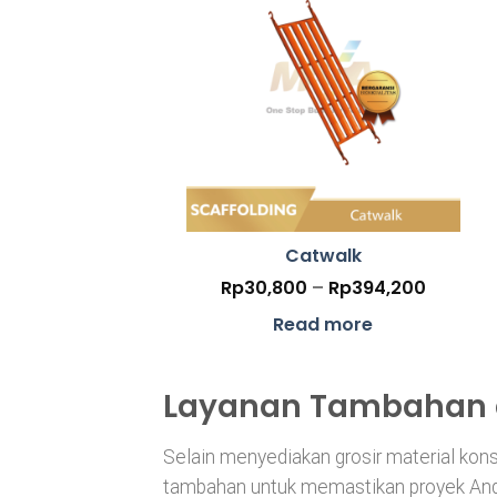
Catwalk
Price
Rp
30,800
–
Rp
394,200
range:
Rp30,8
Read more
throug
Rp394,
Layanan Tambahan 
Selain menyediakan grosir material kon
tambahan untuk memastikan proyek Anda 