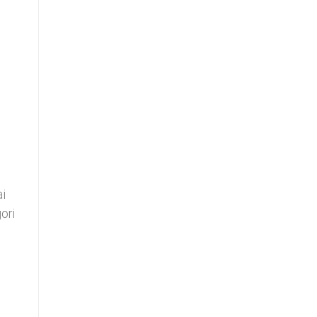
a
ai
ori