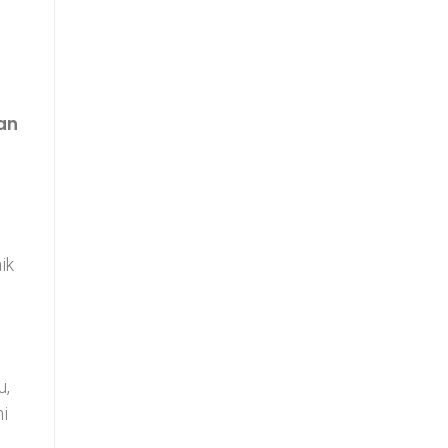
dan
ik
u,
mi