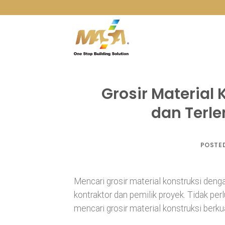
Skip
to
content
Grosir Material
dan Terl
POSTE
Mencari grosir material konstruksi deng
kontraktor dan pemilik proyek. Tidak per
mencari grosir material konstruksi berkua