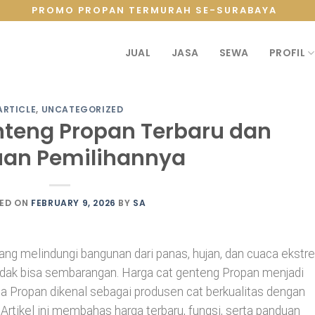
PROMO PROPAN TERMURAH SE-SURABAYA
JUAL
JASA
SEWA
PROFIL
ARTICLE
,
UNCATEGORIZED
nteng Propan Terbaru dan
an Pemilihannya
ED ON
FEBRUARY 9, 2026
BY
SA
g melindungi bangunan dari panas, hujan, dan cuaca ekstr
tidak bisa sembarangan. Harga cat genteng Propan menjadi
ena Propan dikenal sebagai produsen cat berkualitas dengan
Artikel ini membahas harga terbaru, fungsi, serta panduan