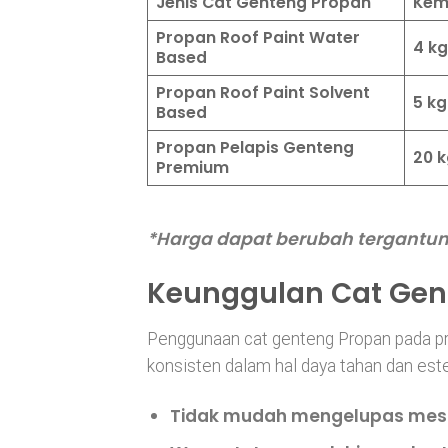
Jenis Cat Genteng Propan
Kem
Propan Roof Paint Water
4 kg
Based
Propan Roof Paint Solvent
5 kg
Based
Propan Pelapis Genteng
20 
Premium
*Harga dapat berubah tergantung 
Keunggulan Cat Gen
Penggunaan cat genteng Propan pada pr
konsisten dalam hal daya tahan dan estet
Tidak mudah mengelupas mesk