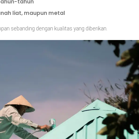
tahun-tahun
nah liat, maupun metal
opan sebanding dengan kualitas yang diberikan.