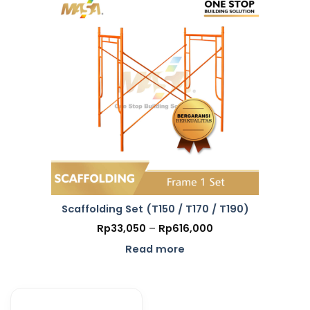
Scaffolding Set (T150 / T170 / T190)
Price
Rp
33,050
–
Rp
616,000
range:
Rp33,050
Read more
through
Rp616,000