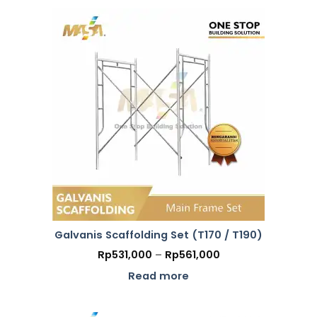
Galvanis Scaffolding Set (T170 / T190)
Price
Rp
531,000
–
Rp
561,000
range:
Rp531,000
Read more
through
Rp561,000