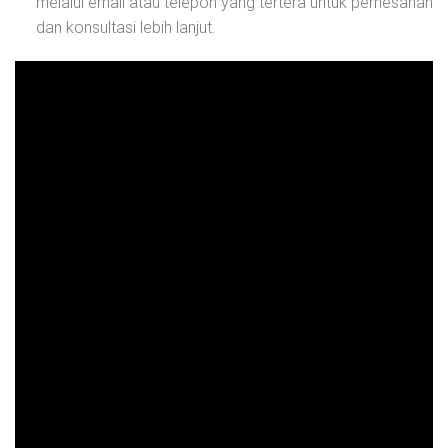
melalui email atau telepon yang tertera untuk pemesanan
dan konsultasi lebih lanjut.