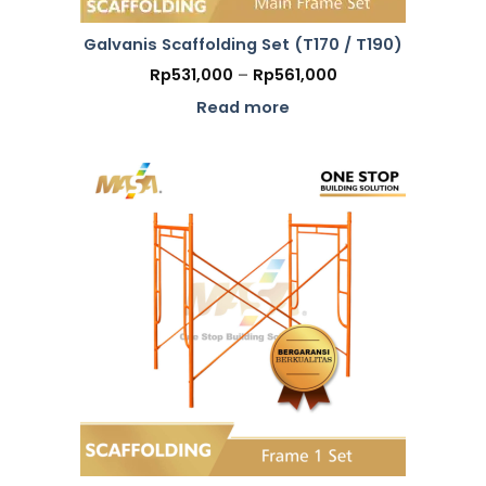
Galvanis Scaffolding Set (T170 / T190)
Price
Rp
531,000
–
Rp
561,000
range:
Rp531,000
Read more
through
Rp561,000