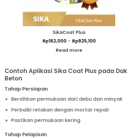
SikaCoat Plus
Price
Rp
182,000
–
Rp
825,100
range:
Rp182,000
Read more
through
Rp825,100
Contoh Aplikasi Sika Coat Plus pada Dak
Beton
Tahap Persiapan
Bersihkan permukaan dari debu dan minyak
Perbaiki retakan dengan mortar repair
Pastikan permukaan kering
Tahap Pelapisan