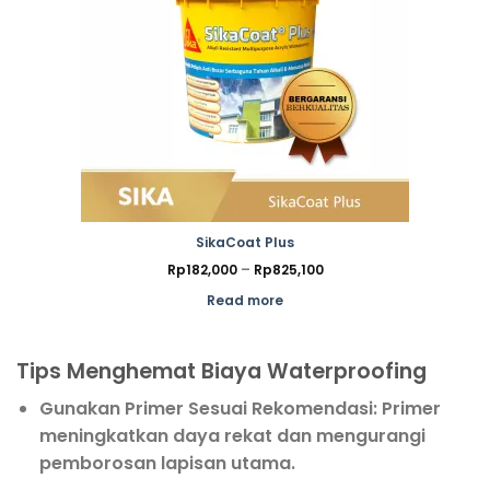
SikaCoat Plus
Price
Rp
182,000
–
Rp
825,100
range:
Rp182,000
Read more
through
Rp825,100
Tips Menghemat Biaya Waterproofing
Gunakan Primer Sesuai Rekomendasi:
Primer
meningkatkan daya rekat dan mengurangi
pemborosan lapisan utama.