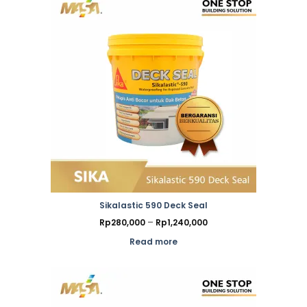
Sikalastic 590 Deck Seal
Price
Rp
280,000
–
Rp
1,240,000
range:
Rp280,000
Read more
through
Rp1,240,000