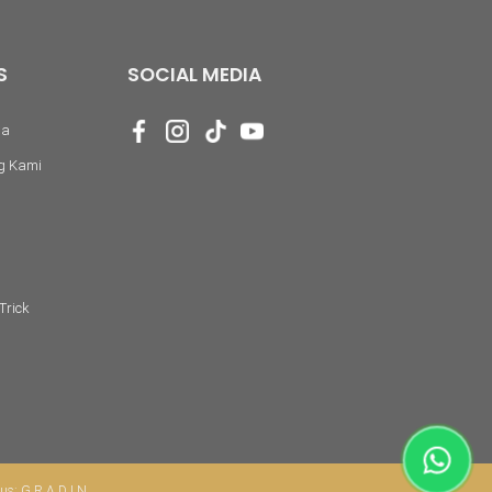
S
SOCIAL MEDIA
da
g Kami
Trick
 us:
G R A D I N