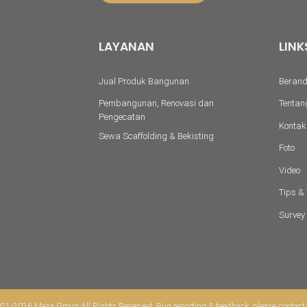
LAYANAN
LINK
Jual Produk Bangunan
Beran
Pembangunan, Renovasi dan
Tentan
Pengecatan
Kontak
Sewa Scaffolding & Bekisting
Foto
Video
Tips & 
Survey
1-2026 Masa Group All Rights Reserved. Bug reporting & feedback, please contact