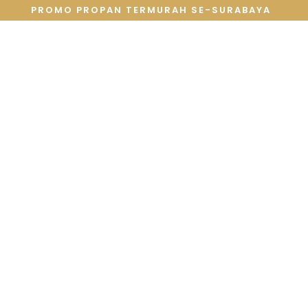
PROMO PROPAN TERMURAH SE-SURABAYA
JUAL
JASA
SEWA
PROFIL
Plafon