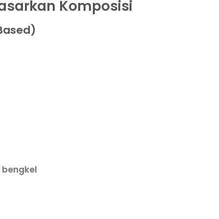
dasarkan Komposisi
 Based)
 bengkel