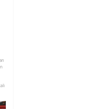
kan
an
ali