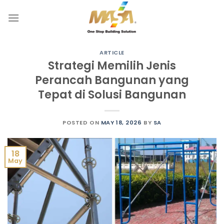
Skip
to
content
ARTICLE
Strategi Memilih Jenis
Perancah Bangunan yang
Tepat di Solusi Bangunan
POSTED ON
MAY 18, 2026
BY
SA
18
May