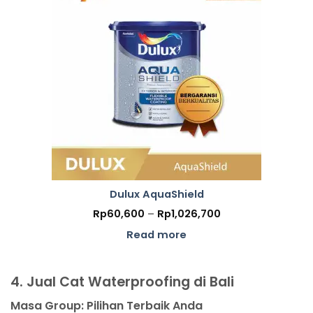
Dulux AquaShield
Price
Rp
60,600
–
Rp
1,026,700
range:
Rp60,600
Read more
through
Rp1,026,700
4. Jual Cat Waterproofing di Bali
Masa Group: Pilihan Terbaik Anda