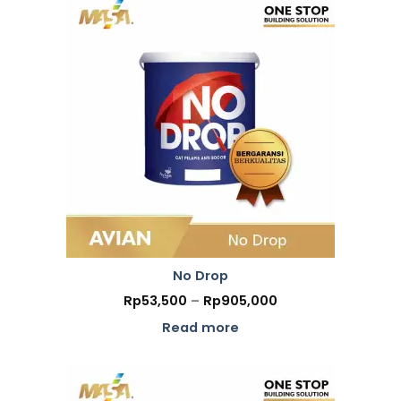
No Drop
Price
Rp
53,500
–
Rp
905,000
range:
Rp53,500
Read more
through
Rp905,000