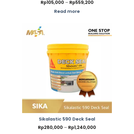
Price
Rp
105,000
–
Rp
559,200
range:
Rp105,000
Read more
through
Rp559,200
Sikalastic 590 Deck Seal
Price
Rp
280,000
–
Rp
1,240,000
range: