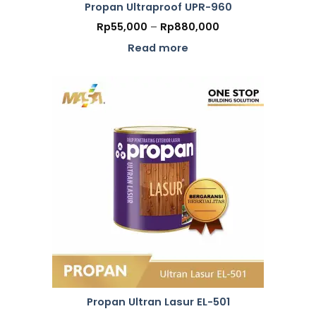
Propan Ultraproof UPR-960
Price
Rp
55,000
–
Rp
880,000
range:
Rp55,000
Read more
through
Rp880,000
Propan Ultran Lasur EL-501