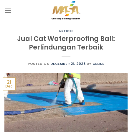
Skip
to
content
ARTICLE
Jual Cat Waterproofing Bali:
Perlindungan Terbaik
POSTED ON
DECEMBER 21, 2023
BY
CELINE
21
Dec