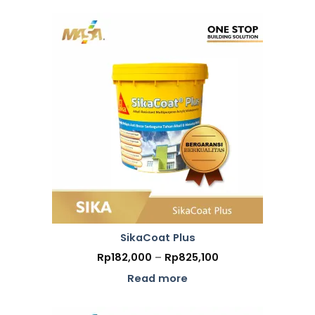
SikaCoat Plus
Price
Rp
182,000
–
Rp
825,100
range:
Rp182,000
Read more
through
Rp825,100