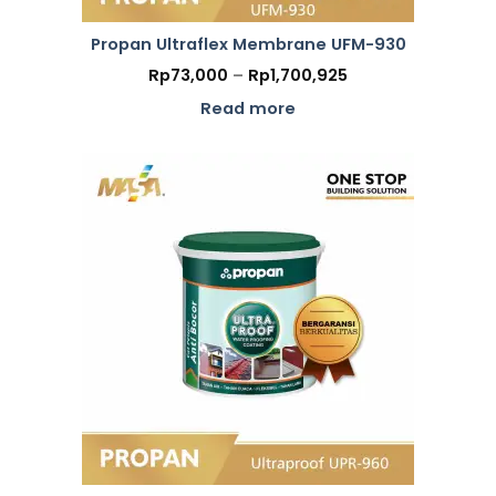
Propan Ultraflex Membrane UFM-930
Price
Rp
73,000
–
Rp
1,700,925
range:
Rp73,000
Read more
through
Rp1,700,925