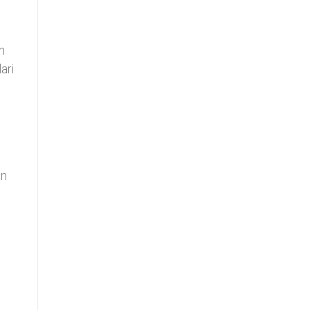
h
ari
an