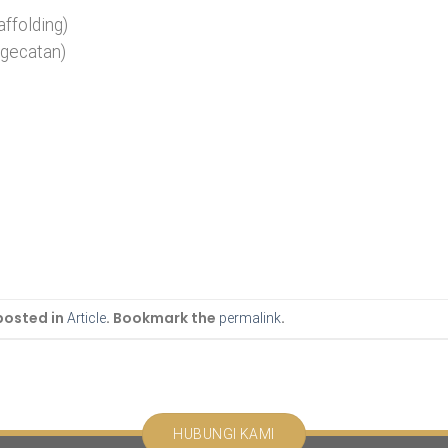
ffolding)
ngecatan)
posted in
. Bookmark the
.
Article
permalink
HUBUNGI KAMI