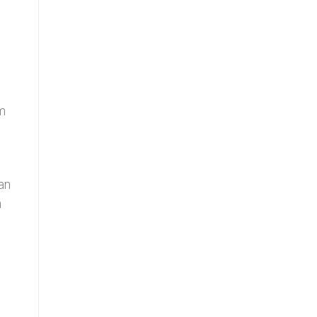
um
an
n