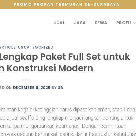
PROMO PROPAN TERMURAH SE-SURABAYA
JUAL
JASA
SEWA
PROFIL
ARTICLE
,
UNCATEGORIZED
 Lengkap Paket Full Set untuk
n Konstruksi Modern
ED ON
DECEMBER 9, 2025
BY
SA
latan kerja di ketinggian harus dipastikan aman, stabil, dan
edia jual scaffolding lengkap menjadi langkah penting untuk
sien tanpa mengorbankan keamanan. Dengan permintaan
royek gedung bertingkat, pabrik, dan infrastruktur, kebutuha