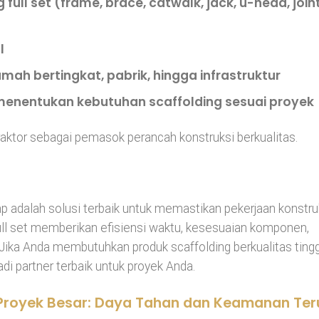
ull set (frame, brace, catwalk, jack, u-head, join
l
ah bertingkat, pabrik, hingga infrastruktur
k menentukan kebutuhan scaffolding sesuai proyek
aktor sebagai pemasok perancah konstruksi berkualitas.
ap adalah solusi terbaik untuk memastikan pekerjaan konstru
 full set memberikan efisiensi waktu, kesesuaian komponen,
. Jika Anda membutuhkan produk scaffolding berkualitas tingg
di partner terbaik untuk proyek Anda.
 Proyek Besar: Daya Tahan dan Keamanan Teru