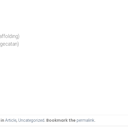
ffolding)
ngecatan)
 in
,
. Bookmark the
.
Article
Uncategorized
permalink