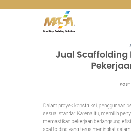
Skip
to
content
Jual Scaffolding
Pekerjaa
POST
Dalam proyek konstruksi, penggunaan pera
sesuai standar. Karena itu, memilih peny
memastikan pekerjaan berlangsung efi
scaffolding yang terus meningkat dalam p