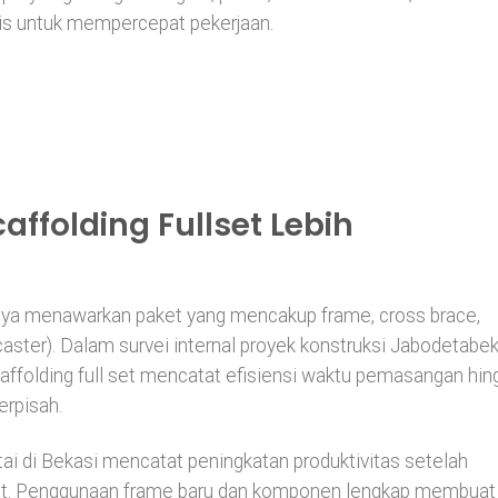
ktis untuk mempercepat pekerjaan.
ffolding Fullset Lebih
anya menawarkan paket yang mencakup frame, cross brace,
(caster). Dalam survei internal proyek konstruksi Jabodetabe
affolding full set mencatat efisiensi waktu pemasangan hin
erpisah.
i di Bekasi mencatat peningkatan produktivitas setelah
set. Penggunaan frame baru dan komponen lengkap membuat