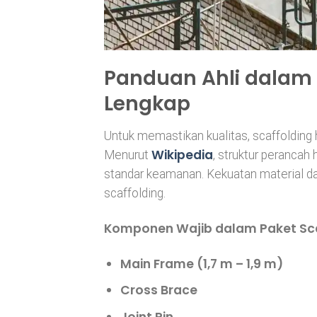
Panduan Ahli dalam 
Lengkap
Untuk memastikan kualitas, scaffolding
Wikipedia
Menurut
, struktur peranc
standar keamanan. Kekuatan material dan
scaffolding.
Komponen Wajib dalam Paket Sca
Main Frame
(1,7 m – 1,9 m)
Cross Brace
Joint Pin