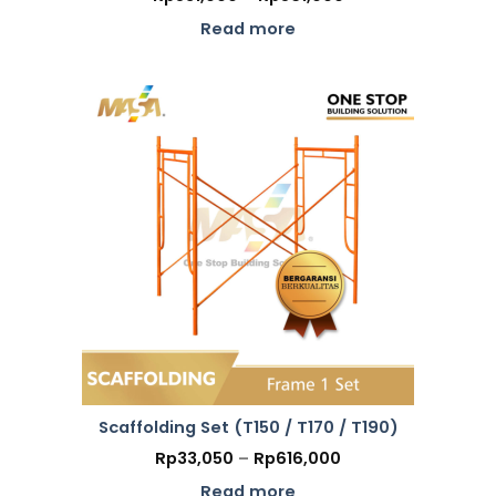
range:
Rp531,000
Read more
through
Rp561,000
Scaffolding Set (T150 / T170 / T190)
Price
Rp
33,050
–
Rp
616,000
range:
Rp33,050
Read more