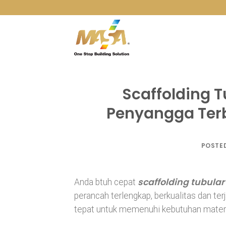
Skip
to
content
Scaffolding T
Penyangga Terb
POSTE
scaffolding tubular
Anda btuh cepat
perancah terlengkap, berkualitas dan t
tepat untuk memenuhi kebutuhan materi