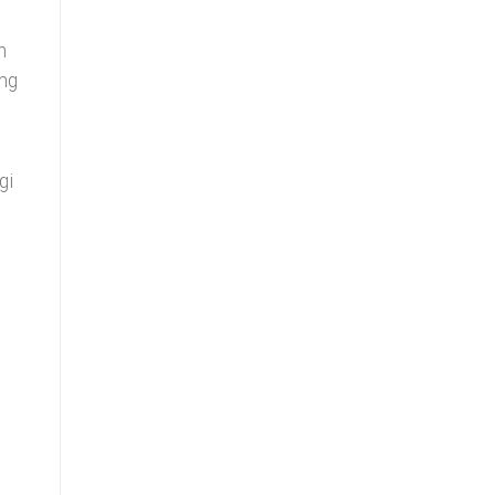
h
ang
gi