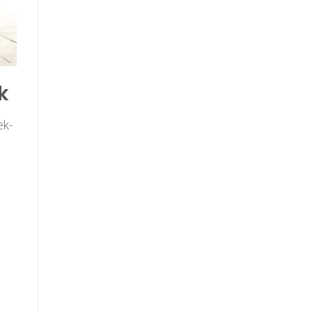
k
ek-