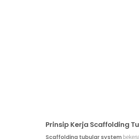
Prinsip Kerja Scaffolding 
Scaffolding tubular system
bekerja