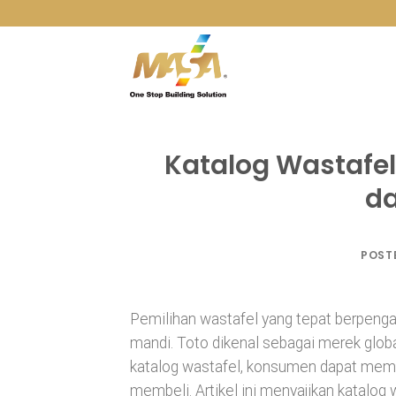
Skip
to
content
Katalog Wastafe
da
POST
Pemilihan wastafel yang tepat berpenga
mandi. Toto dikenal sebagai merek globa
katalog wastafel, konsumen dapat memba
membeli. Artikel ini menyajikan katalog