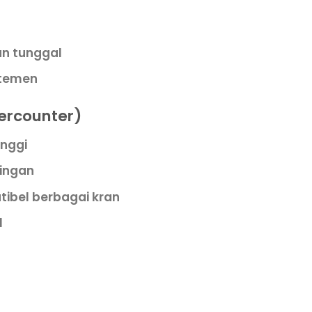
an tunggal
rtemen
ercounter)
inggi
ringan
ibel berbagai kran
l