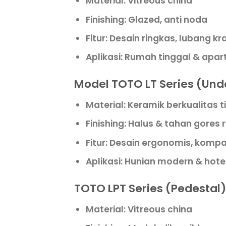
Material:
Vitreous china
Finishing:
Glazed, anti noda
Fitur:
Desain ringkas, lubang kr
Aplikasi:
Rumah tinggal & apa
Model
TOTO LT Series (Und
Material:
Keramik berkualitas t
Finishing:
Halus & tahan gores 
Fitur:
Desain ergonomis, kompat
Aplikasi:
Hunian modern & hote
TOTO LPT Series (Pedestal)
Material:
Vitreous china