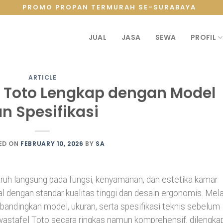
PROMO PROPAN TERMURAH SE-SURABAYA
JUAL
JASA
SEWA
PROFIL
ARTICLE
l Toto Lengkap dengan Model
n Spesifikasi
ED ON
FEBRUARY 10, 2026
BY
SA
ruh langsung pada fungsi, kenyamanan, dan estetika kamar
l dengan standar kualitas tinggi dan desain ergonomis. Mela
ndingkan model, ukuran, serta spesifikasi teknis sebelum
 wastafel Toto secara ringkas namun komprehensif, dilengka