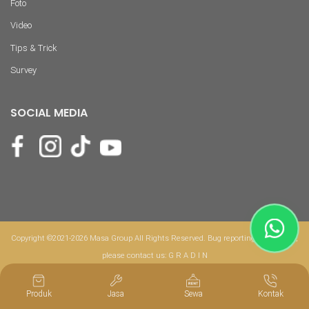
Foto
Video
Tips & Trick
Survey
SOCIAL MEDIA
Copyright ©2021-2026 Masa Group All Rights Reserved. Bug reporting & feedback,
please contact us:
G R A D I N
Produk
Jasa
Sewa
Kontak