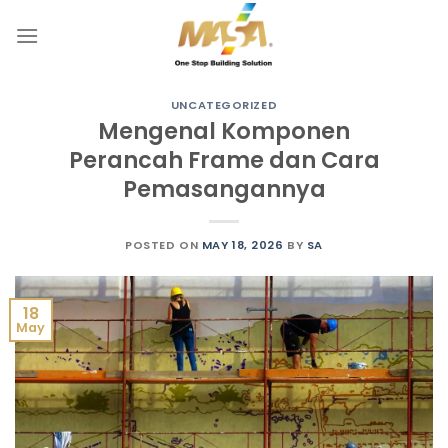
Skip
to
content
UNCATEGORIZED
Mengenal Komponen
Perancah Frame dan Cara
Pemasangannya
POSTED ON
MAY 18, 2026
BY
SA
18
May