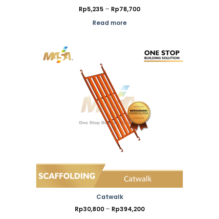
Price
Rp
5,235
–
Rp
78,700
range:
Rp5,235
Read more
through
Rp78,700
Catwalk
Price
Rp
30,800
–
Rp
394,200
range: