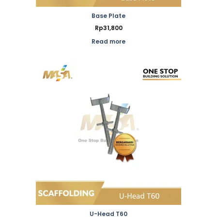
Base Plate
Rp
31,800
Read more
U-Head T60