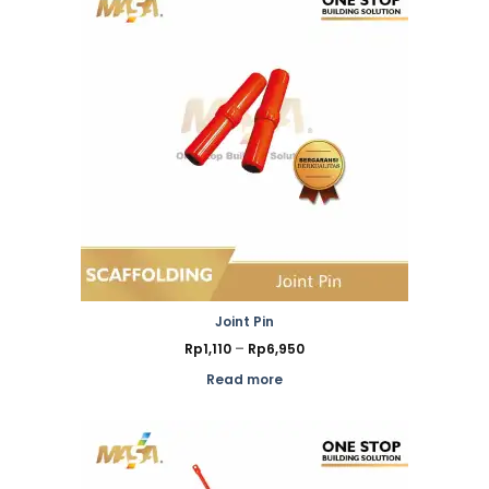
Joint Pin
Price
Rp
1,110
–
Rp
6,950
range:
Rp1,110
Read more
through
Rp6,950