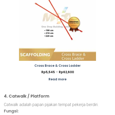
Cross Brace & Cross Ladder
Price
Rp
5,545
–
Rp
62,600
range:
Rp5,545
Read more
through
Rp62,600
4. Catwalk / Platform
Catwalk adalah papan pijakan tempat pekerja berdiri.
Fungsi: