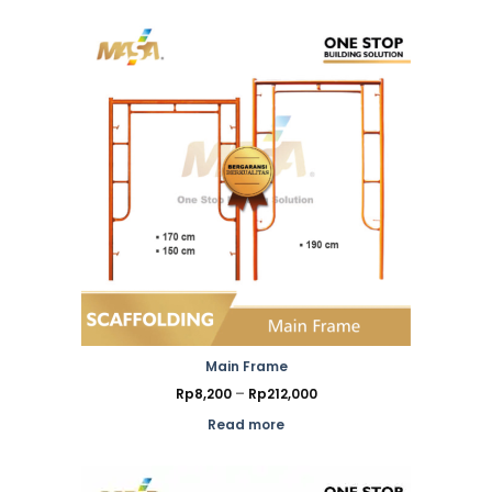
Main Frame
Price
Rp
8,200
–
Rp
212,000
range:
Rp8,200
Read more
through
Rp212,000