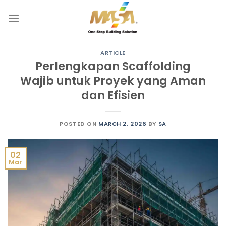
Skip
to
content
ARTICLE
Perlengkapan Scaffolding
Wajib untuk Proyek yang Aman
dan Efisien
POSTED ON
MARCH 2, 2026
BY
SA
02
Mar