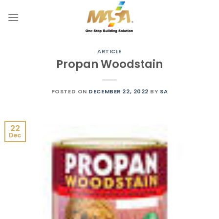
Skip
to
content
ARTICLE
Propan Woodstain
POSTED ON
DECEMBER 22, 2022
BY
SA
22
Dec