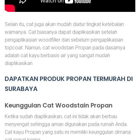
Selain itu, cat juga akan mudah diatur tingkat ketebalan
warnanya. Cat biasanya dapat diaplikasikan setelah
pengaplikasian woodfiller dan sebelum pengaplikasian
topcoat. Namun, cat woodstain Propan pada dasarnya
adalah cat kayu berbasis air yang sangat mudah
diaplikasikan
DAPATKAN PRODUK PROPAN TERMURAH DI
SURABAYA
Keunggulan Cat Woodstain Propan
Ketika sudah diaplikasikan, cat ini tidak akan berbau
menyengat sehingga aman digunakan pada rumah Anda.
Cat kayu Propan yang satu ini memiliki keunggulan dimana
cat cepat kering.