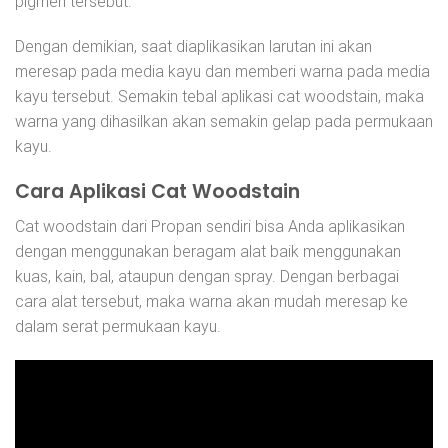
pigmen tersebut.
Dengan demikian, saat diaplikasikan larutan ini akan
meresap pada media kayu dan memberi warna pada media
kayu tersebut. Semakin tebal aplikasi cat woodstain, maka
warna yang dihasilkan akan semakin gelap pada permukaan
kayu.
Cara Aplikasi Cat Woodstain
Cat woodstain dari Propan sendiri bisa Anda aplikasikan
dengan menggunakan beragam alat baik menggunakan
kuas, kain, bal, ataupun dengan spray. Dengan berbagai
cara alat tersebut, maka warna akan mudah meresap ke
dalam serat permukaan kayu.