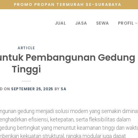
PROMO PROPAN TERMURAH SE-SURABAYA
JUAL
JASA
SEWA
PROFIL
ARTICLE
 untuk Pembangunan Gedung
Tinggi
D ON
SEPTEMBER 25, 2025
BY
SA
ngunan gedung menjadi solusi modern yang semakin dimina
enghadirkan efisiensi, ketepatan, serta fleksibilitas dalam
edung bertingkat yang menuntut keamanan tinggi dan wakt
berikan kekuatan struktural, rangka modular juga dapat