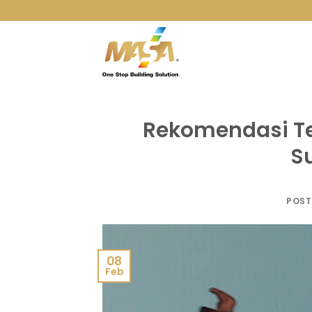
Skip
to
content
Rekomendasi Te
S
POST
08
Feb