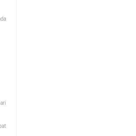
nda
ari
pat