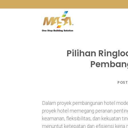
Skip
to
content
Pilihan Ringlo
Pembang
POST
Dalam proyek pembangunan hotel modern,
proyek hotel memegang peranan penting.
keamanan, fleksibilitas, dan kekuatan ti
menuntut ketepatan dan efisiensi kerja