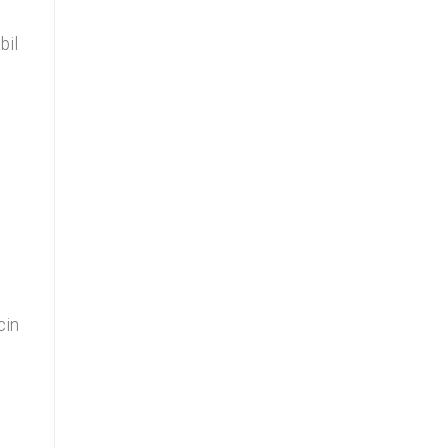
bil
cin