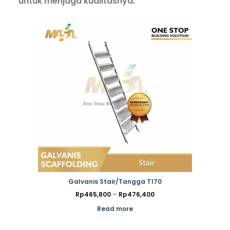
untuk menjaga kualitasnya.
Galvanis Stair/Tangga T170
Price
Rp
465,800
–
Rp
476,400
range:
Rp465,800
Read more
through
Rp476,400