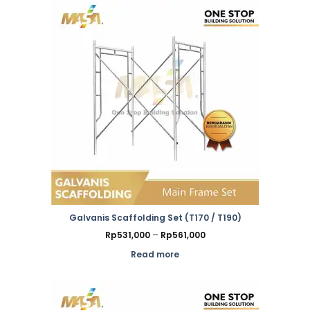
Galvanis Scaffolding Set (T170 / T190)
Price
Rp
531,000
–
Rp
561,000
range:
Rp531,000
Read more
through
Rp561,000