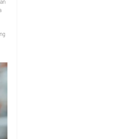
dan
a
ing
s