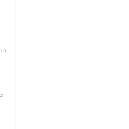
bih
or