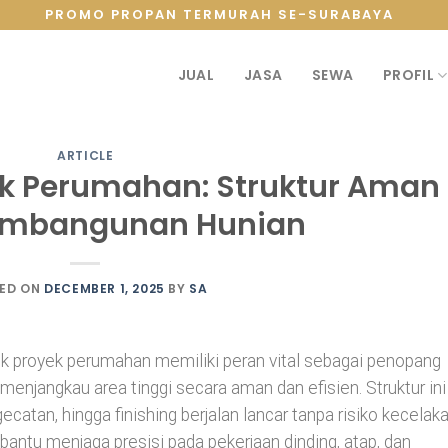
PROMO PROPAN TERMURAH SE-SURABAYA
JUAL
JASA
SEWA
PROFIL
ARTICLE
ek Perumahan: Struktur Aman
embangunan Hunian
ED ON
DECEMBER 1, 2025
BY
SA
tuk proyek perumahan memiliki peran vital sebagai penopang
njangkau area tinggi secara aman dan efisien. Struktur ini
tan, hingga finishing berjalan lancar tanpa risiko kecelak
antu menjaga presisi pada pekerjaan dinding, atap, dan