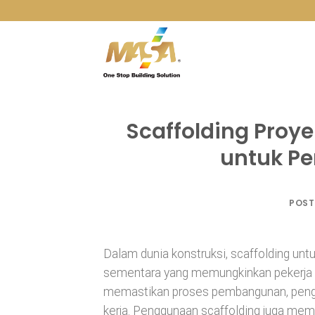
Skip
to
content
Scaffolding Proy
untuk P
POST
Dalam dunia konstruksi, scaffolding un
sementara yang memungkinkan pekerja me
memastikan proses pembangunan, pengeca
kerja. Penggunaan scaffolding juga memb