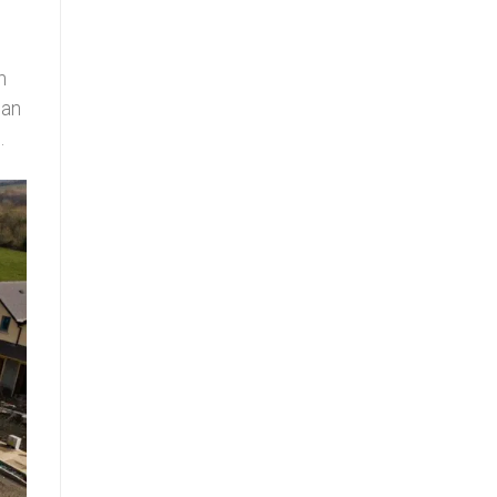
n
tan
.