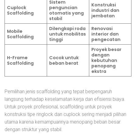
Sistem
Konstruksi
Cuplock
penguncian
industri dan
Scaffolding
otomatis yang
jembatan
stabil
Dilengkapi roda
Renovasi
Mobile
untuk mobilitas
interior dan
Scaffolding
tinggi
pengecatan
Proyek besar
dengan
H-Frame
Cocok untuk
kebutuhan
Scaffolding
beban berat
penopang
ekstra
Pemilihan jenis scaffolding yang tepat berpengaruh
langsung terhadap keselamatan kerja dan efisiensi biaya.
Untuk proyek profesional, scaffolding untuk proyek
konstruksi tipe ringlock dan cuplock sering menjadi pilihan
utama karena kemampuannya menopang beban besar
dengan struktur yang stabil.