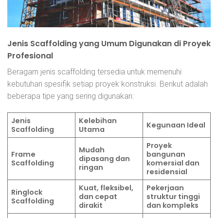
Jenis Scaffolding yang Umum Digunakan di Proyek
Profesional
Beragam jenis scaffolding tersedia untuk memenuhi
kebutuhan spesifik setiap proyek konstruksi. Berikut adalah
beberapa tipe yang sering digunakan:
Jenis
Kelebihan
Kegunaan Ideal
Scaffolding
Utama
Proyek
Mudah
Frame
bangunan
dipasang dan
Scaffolding
komersial dan
ringan
residensial
Kuat, fleksibel,
Pekerjaan
Ringlock
dan cepat
struktur tinggi
Scaffolding
dirakit
dan kompleks