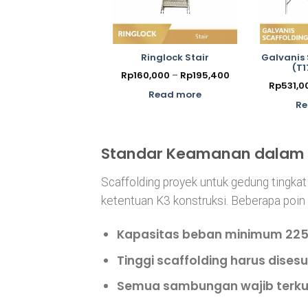
Ringlock Stair
Galvanis 
(T1
Price
Rp
160,000
–
Rp
195,400
range:
Rp
531,0
Rp160,000
Read more
through
Re
Rp195,400
Standar Keamanan dalam 
Scaffolding proyek untuk gedung tingka
ketentuan K3 konstruksi. Beberapa poin 
Kapasitas beban minimum 225 
Tinggi scaffolding harus dises
Semua sambungan wajib terkunc