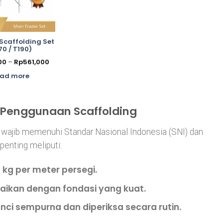
Scaffolding Set
70 / T190)
Price
00
–
Rp
561,000
range:
Rp531,000
ad more
through
Rp561,000
Penggunaan Scaffolding
t wajib memenuhi Standar Nasional Indonesia (SNI) dan
penting meliputi:
kg per meter persegi.
uaikan dengan fondasi yang kuat.
i sempurna dan diperiksa secara rutin.