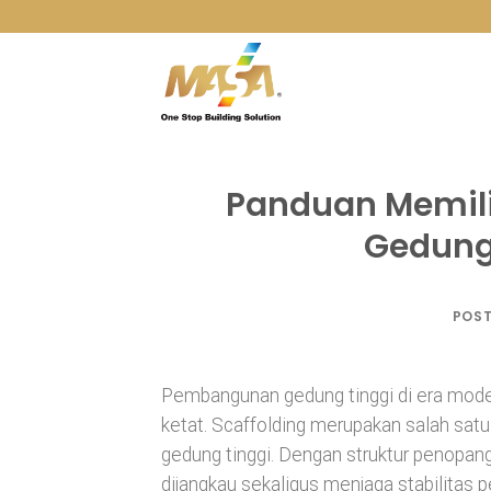
Skip
to
content
Panduan Memili
Gedung 
POS
Pembangunan gedung tinggi di era mode
ketat. Scaffolding
merupakan salah satu 
gedung tinggi. Dengan struktur penopang 
dijangkau sekaligus menjaga stabilitas 