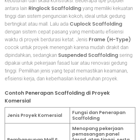
kebutuhan dan skala konstruksi. Beberapa tipe populer
Ringlock Scaffolding
antara lain
yang memiliki kekuatan
tinggi dan sistem penguncian kokoh, ideal untuk gedung
Cuplock Scaffolding
bertingkat atau mall. Lalu ada
dengan sistem cepat pasang yang membantu efisiensi
Frame (H-Type)
waktu di proyek berdurasi ketat. Jenis
cocok untuk proyek menengah karena mudah dirakit dan
Suspended Scaffolding
dipindahkan, sedangkan
sering
dipakai untuk pekerjaan fasad luar atau renovasi gedung
tinggi. Pemilihan jenis yang tepat memastikan keamanan,
efisiensi kerja, dan keberhasilan keseluruhan proyek.
Contoh Penerapan Scaffolding di Proyek
Komersial
Fungsi dan Penerapan
Jenis Proyek Komersial
Scaffolding
Menopang pekerjaan
pemasangan panel
Pembangunan Mall &
fasad, atap tinggi, serta