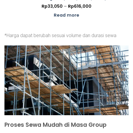
Price
Rp
33,050
–
Rp
616,000
range:
Rp33,050
Read more
through
Rp616,000
*Harga dapat berubah sesuai volume dan durasi sewa
Proses Sewa Mudah di Masa Group