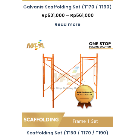
Galvanis Scaffolding Set (T170 / T190)
Price
Rp
531,000
–
Rp
561,000
range:
Rp531,000
Read more
through
Rp561,000
Scaffolding Set (T150 / T170 / T190)