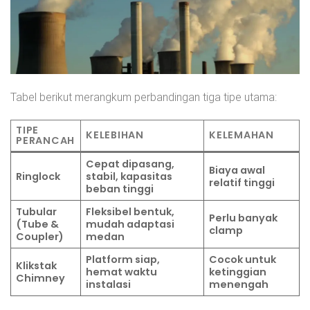
Tabel berikut merangkum perbandingan tiga tipe utama:
TIPE
KELEBIHAN
KELEMAHAN
PERANCAH
Cepat dipasang,
Biaya awal
Ringlock
stabil, kapasitas
relatif tinggi
beban tinggi
Tubular
Fleksibel bentuk,
Perlu banyak
(Tube &
mudah adaptasi
clamp
Coupler)
medan
Platform siap,
Cocok untuk
Klikstak
hemat waktu
ketinggian
Chimney
instalasi
menengah