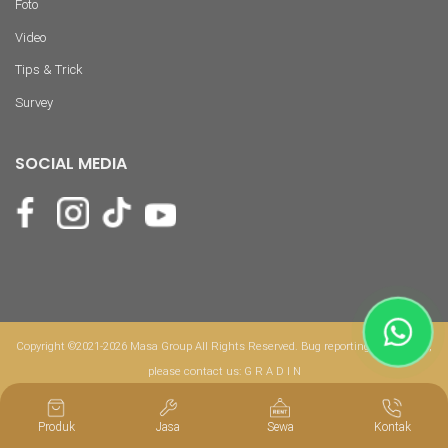
Foto
Video
Tips & Trick
Survey
SOCIAL MEDIA
Copyright ©2021-2026 Masa Group All Rights Reserved. Bug reporting & feedback,
please contact us:
G R A D I N
Produk
Jasa
Sewa
Kontak