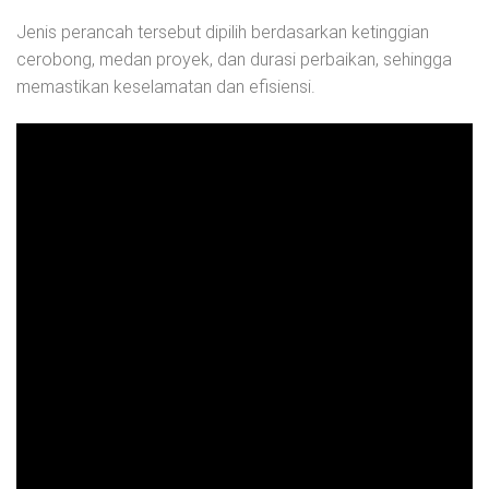
Jenis perancah tersebut dipilih berdasarkan ketinggian
cerobong, medan proyek, dan durasi perbaikan, sehingga
memastikan keselamatan dan efisiensi.